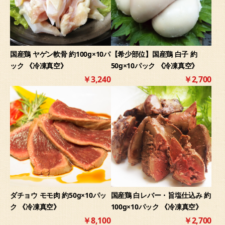
国産鶏 ヤゲン軟骨 約100g×10パ
【希少部位】国産鶏 白子 約
ック 《冷凍真空》
50g×10パック 《冷凍真空》
￥3,240
￥2,700
ダチョウ モモ肉 約50g×10パッ
国産鶏 白レバー・旨塩仕込み 約
ク 《冷凍真空》
100g×10パック 《冷凍真空》
￥8,100
￥2,700