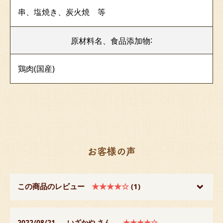
串、塩焼き、炭火焼 等
:
原材料名、
食品添加物
鶏肉(国
産)
お客様の声
この商品のレビュー
★★★★☆
(1)
2022/08/21
いざかや さん
★★★★☆