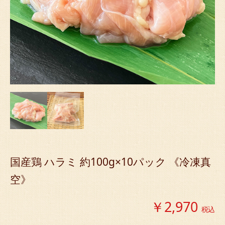
国産鶏 ハラミ 約100g×10パック 《冷凍真
空》
￥2,970
税込