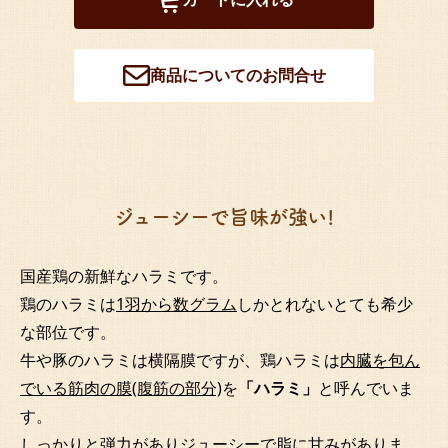
商品についてのお問合せ
ジューシーで旨味が強い!
国産鶏の新鮮なハラミです。
鶏のハラミは
1羽から数グラム
しかとれないとても希少
な部位です。
牛や豚のハラミは横隔膜ですが、鶏ハラミは
内臓を包ん
でいる筋肉の膜(腹筋の部分)
を
「ハラミ」
と呼んでいま
す。
しっかりと弾力がありジューシーで脂に甘みがありま