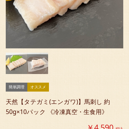
簡単調理
オススメ
天然【タテガミ(エンガワ)】馬刺し 約
50g×10パック 《冷凍真空・生食用》
￥4,590
税込