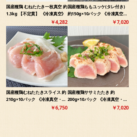
国産種鶏 むねたたき一枚真空 約
国産種鶏ももユッケ(タレ付き)
1.3kg 【不定貫】 《冷凍真空》
約150g×10パック 《冷凍真空・
生食用》
￥4,282
￥7,020
国産種鶏むねたたきスライス 約
国産種鶏ササミたたき 約
210g×10パック 《冷凍真空・生
200g×10パック 《冷凍真空・生
食用》
食用》
￥6,750
￥7,020