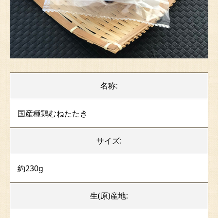
名称:
国産種鶏むねたたき
サイズ:
約230g
生(原)産地: