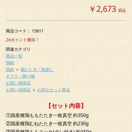
￥2,673
税込
商品コード：
15811
24
ポイント獲得！
関連カテゴリ
商品一覧
鶏肉
鶏肉
＞
鷄たたき・鳥刺し
ギフト・贈り物
お買い得商品
お買い得商品
＞
お得なセット商品
【セット内容】
①国産種鶏ももたたき一枚真空 約350g
②国産種鶏むねたたき一枚真空 約230g
③国産種鶏ももユッケ(タレ付き) 約150g