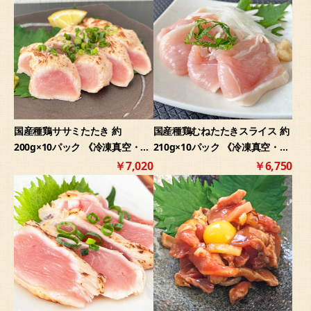
国産種鶏ササミたたき 約
国産種鶏むねたたきスライス 約
200g×10パック 《冷凍真空・生
210g×10パック 《冷凍真空・生
食用》
食用》
￥7,020
￥6,750