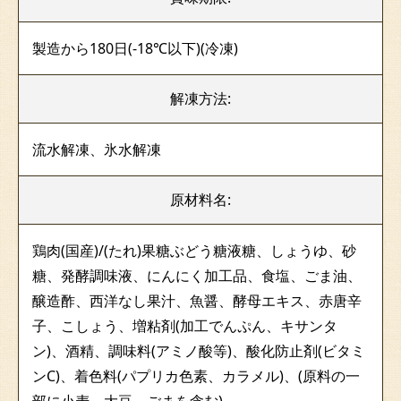
製造から180日(-18℃以下)(冷凍)
解凍方法:
流水解凍、氷水解凍
原材料名:
鶏肉(国産)/
(たれ)果糖ぶどう糖液糖、しょうゆ、砂
糖、発酵調味液、にんにく加工品、食塩、ごま油、
醸造酢、西洋なし果汁、魚醤、酵母エキス、赤唐辛
子、こしょう、増粘剤(加工でんぷん、キサンタ
ン)、酒精、調味料(アミノ酸等)、酸化防止剤(ビタミ
ンC)、着色料(パプリカ色素、カラメル)、(原料の一
部に小麦、大豆、ごまを含む)