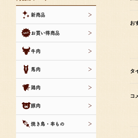
新商品
お
お買い得商品
牛肉
馬肉
タ
鶏肉
コ
豚肉
焼き鳥・串もの