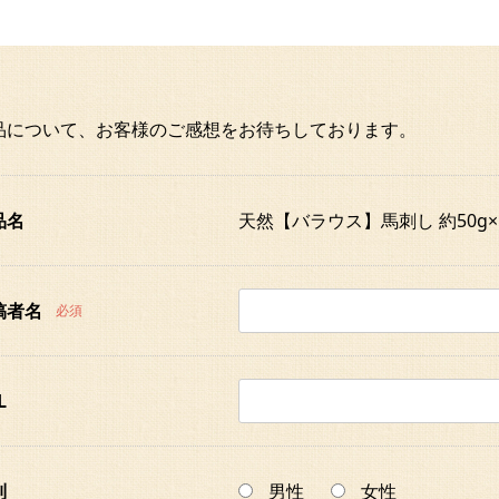
品について、お客様のご感想をお待ちしております。
品名
天然【バラウス】馬刺し 約50g
稿者名
必須
L
別
男性
女性