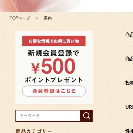
TOPページ
馬肉
商
商
投
UR
性
商品カテゴリー