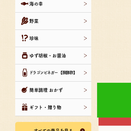
海の幸
野菜
珍味
ゆず胡椒・お醤油
ドラゴンビネガー 【醗酵酢】
簡単調理 おかず
ギフト・贈り物
すべての商品を見る